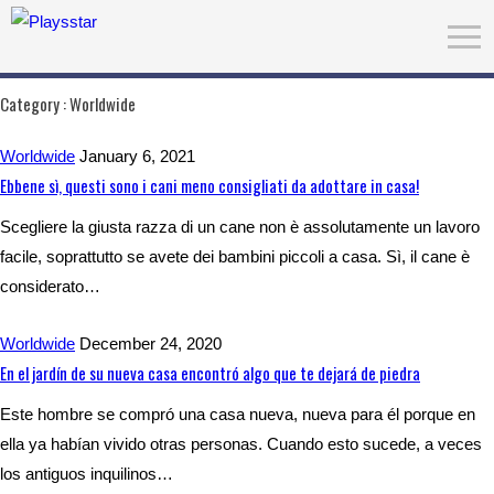
Category :
Worldwide
Worldwide
January 6, 2021
Ebbene sì, questi sono i cani meno consigliati da adottare in casa!
Scegliere la giusta razza di un cane non è assolutamente un lavoro
facile, soprattutto se avete dei bambini piccoli a casa. Sì, il cane è
considerato…
Worldwide
December 24, 2020
En el jardín de su nueva casa encontró algo que te dejará de piedra
Este hombre se compró una casa nueva, nueva para él porque en
ella ya habían vivido otras personas. Cuando esto sucede, a veces
los antiguos inquilinos…