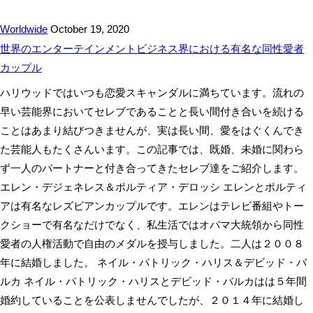
Worldwide
October 19, 2020
世界のエンターテインメントビジネス界における有名な同性愛者
カップル
ハリウッドではいつも恋愛スキャンダルに満ちています。流れの
早い芸能界においてセレブであることと長い間付き合いを続ける
ことはあまり結びつきませんが、実は長い間、愛をはぐくんでき
た芸能人もたくさんいます。この記事では、既婚、未婚に関わら
ず一人のパートナーと付き合ってきたセレブ達をご紹介します。
エレン・デジェネレス＆ポルティア・デロッシ エレンとポルティ
アは有名なレズビアンカップルです。エレンはテレビ番組やトー
クショーで有名なだけでなく、私生活ではオバマ大統領から同性
愛者の人権活動で自由のメダルを授与しました。二人は２００８
年に結婚しました。 ネイル・パトリック・ハリス＆デビッド・バ
ルカ ネイル・パトリック・ハリスとデビッド・バルカはは５年間
婚約していることを公表しませんでしたが、２０１４年に結婚し