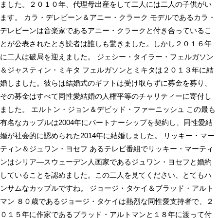
ました。２０１０年、代理母出産をして二人には二人の子供がい
ます。 カラ・デレビーン＆アニー・クラーク モデルであるカラ・
デレビーンは音楽家であるアニー・クラークと付き合っているこ
とが公表されたとき読者は誰しも驚きました。しかし２０１６年
に二人は破局を迎えました。 ジェシー・タイラー・フェルガソン
＆ジャスティン・ミキタ フェルガソンとミキタは２０１３年に結
婚しました。彼らは結婚式のギフトは受け取らずに募金を募り、
その募金はすべて同性愛結婚の人権平等のチャリティーに寄付し
ました。 エルトン・ジョン＆デビッド・ファーニッシュ この最も
有名なカップルは2004年にパートナーシップを契約し、同性愛結
婚が社会的に認められた2014年に結婚しました。 リッキー・マー
ティン＆ジュワン・ヨセフ あるテレビ番組でリッキー・マーティ
ンはシリア―スウェーデン人画家であるジュワン・ヨセフと婚約
していることを認めました。この二人を見てください、とてもハ
ンサムなカップルですね。 ジョージ・タケイ＆ブラッド・アルト
マン ８０歳であるジョージ・タケイは熱烈な同性愛支持者で、２
０１５年に作家であるブラッド・アルトマンと１８年に渡って付