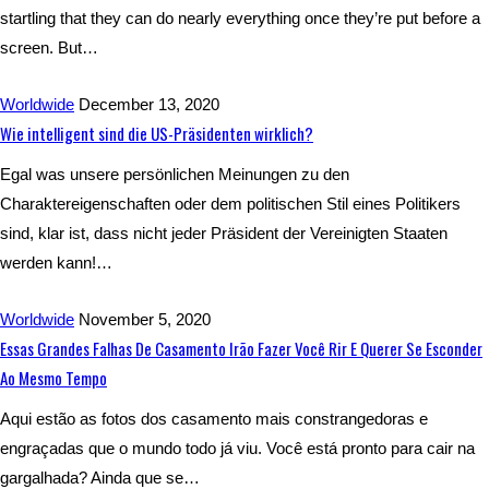
startling that they can do nearly everything once they’re put before a
screen. But…
Worldwide
December 13, 2020
Wie intelligent sind die US-Präsidenten wirklich?
Egal was unsere persönlichen Meinungen zu den
Charaktereigenschaften oder dem politischen Stil eines Politikers
sind, klar ist, dass nicht jeder Präsident der Vereinigten Staaten
werden kann!…
Worldwide
November 5, 2020
Essas Grandes Falhas De Casamento Irão Fazer Você Rir E Querer Se Esconder
Ao Mesmo Tempo
Aqui estão as fotos dos casamento mais constrangedoras e
engraçadas que o mundo todo já viu. Você está pronto para cair na
gargalhada? Ainda que se…